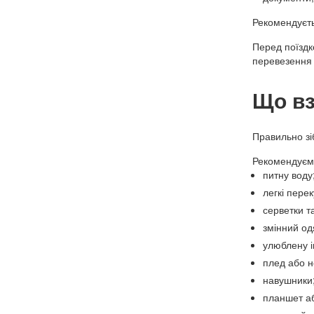
Рекомендуєтьс
Перед поїзд
перевезення 
Що вз
Правильно зі
Рекомендуємо
питну воду
легкі перек
серветки т
змінний од
улюблену і
плед або н
навушники
планшет аб