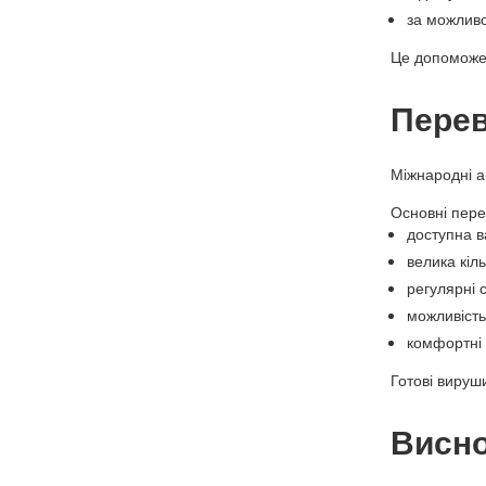
за можливо
Це допоможе 
Перев
Міжнародні а
Основні пере
доступна ва
велика кіль
регулярні с
можливість
комфортні 
Готові вируш
Висн