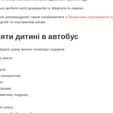
я зробити копії документів та зберігати їх окремо.
кою рекомендуємо також ознайомитися з
Правилами перевезення п
дітей та інші важливі умови.
яти дитині в автобус
брана сумка значно полегшує подорож.
 взяти:
;
уси;
а антисептик;
яг;
грашку;
евелику подушку;
;
о книгу;