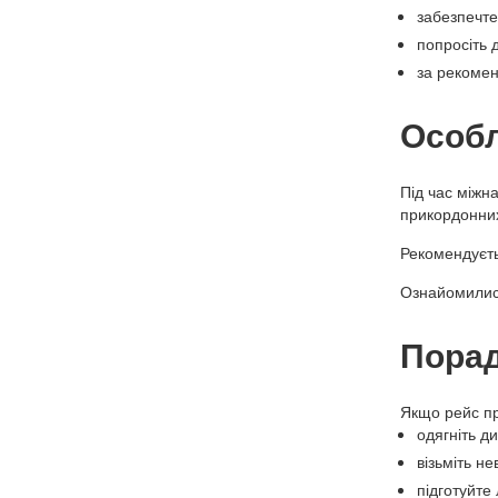
забезпечте
попросіть 
за рекомен
Особл
Під час міжн
прикордонних
Рекомендуєть
Ознайомилис
Порад
Якщо рейс пр
одягніть д
візьміть н
підготуйте