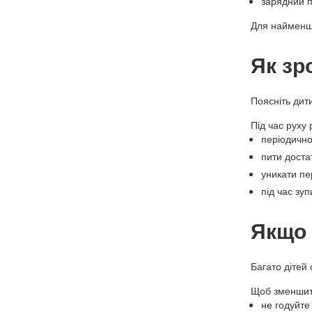
зарядний п
Для найменши
Як зр
Поясніть дит
Під час руху
періодично
пити доста
уникати пе
під час зу
Якщо 
Багато дітей 
Щоб зменшит
не годуйте