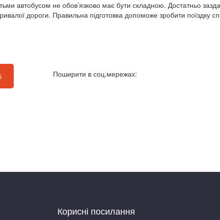
ітьми автобусом не обов’язково має бути складною. Достатньо заздал
тривалої дороги. Правильна підготовка допоможе зробити поїздку сп
Поширити в соц.мережах:
і
Корисні посилання