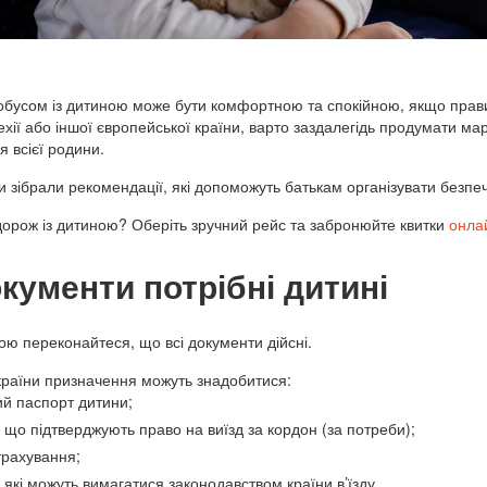
бусом із дитиною може бути комфортною та спокійною, якщо правил
хії або іншої європейської країни, варто заздалегідь продумати мар
 всієї родини.
 ми зібрали рекомендації, які допоможуть батькам організувати без
орож із дитиною?
Оберіть зручний рейс та забронюйте квитки
онла
окументи потрібні дитині
ою переконайтеся, що всі документи дійсні.
країни призначення можуть знадобитися:
й паспорт дитини;
 що підтверджують право на виїзд за кордон (за потреби);
трахування;
 які можуть вимагатися законодавством країни в’їзду.