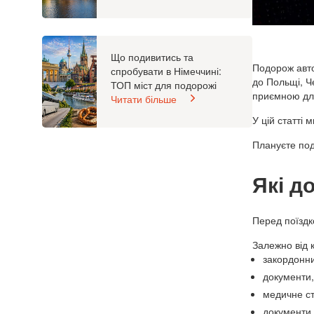
Що подивитись та
Подорож авто
спробувати в Німеччині:
до Польщі, Че
ТОП міст для подорожі
приємною для
Читати більше
У цій статті
Плануєте под
Які д
Перед поїздк
Залежно від 
закордонни
документи,
медичне с
документи,