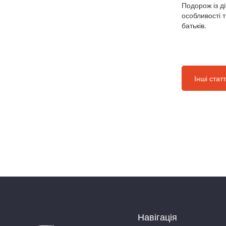
Подорож із д
особливості 
батьків.
Інші статт
Навігація