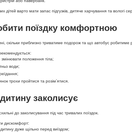
ристрій або павербанк.
х дітей варто мати запас підгузків, дитяче харчування та вологі се
обити поїздку комфортною
ині, скільки приблизно триватиме подорож та що автобус робитиме р
 рекомендується:
 змінювати положення тіла;
тньо води;
реїдання;
пинок трохи пройтися та розім’ятися.
дитину заколисує
схильні до заколисування під час тривалих поїздок.
и дискомфорт:
 дитину дуже щільно перед виїздом;