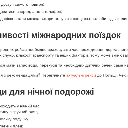
 доступ свіжого повітря;
дивитися вперед, а не в телефон;
дацією лікаря можна використовувати спеціальні засоби від заколи
ивості міжнародних поїздок
ародних рейсів необхідно враховувати час проходження державного 
 служб, кількості транспорту та інших факторів, тому може змінюва
ся мати запас води, перекусів та необхідних дитячих речей саме на
я з рекомендаціями? Перегляньте
актуальні рейси
до Польщі, Чехії
и для нічної подорожі
оходить у нічний час:
итину в зручний одяг;
евелику подушку;
 легкий плед;