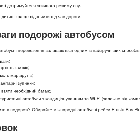
сті дотримуйтеся звичного режиму сну.
дитині краще відпочити під час дороги.
аги подорожі автобусом
втобусні перевезення залишаються одним із найзручніших способів 
ваги:
ртість квитків;
кість маршрутів;
анітарні зупинки;
 взяти необхідний багаж;
туристичні автобуси з кондиціонуванням та Wi-Fi (залежно від компл
ити в подорож?
Обирайте міжнародні автобусні рейси Prosto Bus Pl
овок